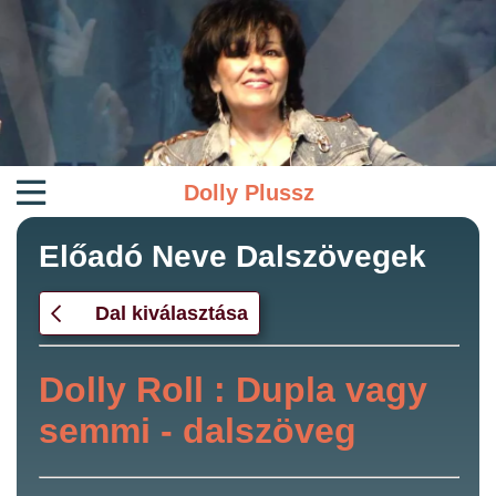
Dolly Plussz
Előadó Neve Dalszövegek
Dal kiválasztása
Dolly Roll : Dupla vagy
semmi - dalszöveg