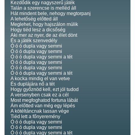
Kezdődik egy nagyszerű játék
Talán a szerencse is melléd áll
Hát mindent bele, nehogy megtorpanj
A lehetőség előtted áll
Meglehet, hogy hajszálon múlik
Hogy tiéd lesz a dicsőség
Aki mer az nyer, de az élet dönt
És a játék szenvedély
Ó ó ó dupla vagy semmi
Ó ó ó dupla vagy semmi
Ó ó ó dupla vagy semmi a tét
Ó ó ó dupla vagy semmi
Ó ó ó dupla vagy semmi
Ó ó ó dupla vagy semmi a tét
A kocka mindig el van vetve
És duplájára nő a tét
Hogy győznöd kell, ezt jól tudod
A versenyben csak ez a cél
Most megfoghatod fortuna lábát
Ám előtted van még egy lépés
A kötéltáncnak lassan vége
Tiéd lett a főnyeremény
Ó ó ó dupla vagy semmi
Ó ó ó dupla vagy semmi
Ó ó ó dupla vagy semmi a tét