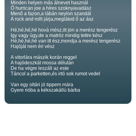
Minden helyen más álnevet használ
Ő hurrican joe a híres szoknyavadász
Menő a fazon,a lábán neylon szandál
A rock and rollt járja,meglátod ő az ász
Hé,hé,hé,hé hová mész,itt jön a merész tengerész
Igy vagy úgy,de a matróz mindig tettre kész
Hé,hé,hé,hé van itt ész,mondja a merész tengerész
Hajóját nem éri vész
A vitorlára mászik korán reggel
A hajódeszkát mossa délután
De ha végre leszáll az este
Táncol a parketten,és irtó sok rumot vedel
Van egy oltári jó tippem mára
Gyere rióba a kékszakállú bárba