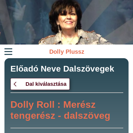
Dolly Plussz
Előadó Neve Dalszövegek
Dal kiválasztása
Dolly Roll : Merész
tengerész - dalszöveg