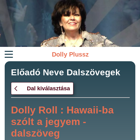
Dolly Plussz
Előadó Neve Dalszövegek
Dal kiválasztása
Dolly Roll : Hawaii-ba
szólt a jegyem -
dalszöveg